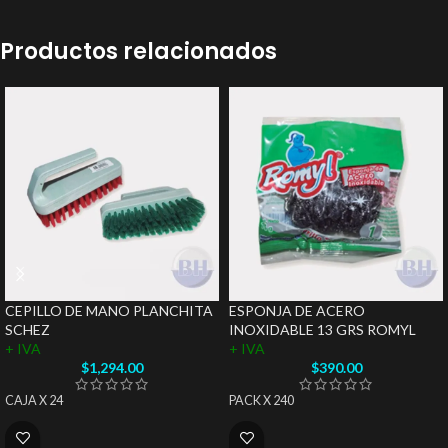
Productos relacionados
CEPILLO DE MANO PLANCHITA
ESPONJA DE ACERO
SCHEZ
INOXIDABLE 13 GRS ROMYL
+ IVA
+ IVA
$
1,294.00
$
390.00
CAJA X 24
PACK X 240