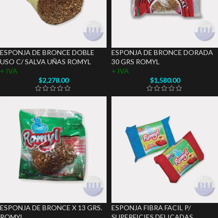
ESPONJA DE BRONCE DOBLE
ESPONJA DE BRONCE DORADA
USO C/ SALVA UÑAS ROMYL
30 GRS ROMYL
+ IVA
+ IVA
$
2,278.00
$
1,580.00
ESPONJA DE BRONCE X 13 GRS.
ESPONJA FIBRA FACIL P/
ROMYL
SUPERFICIES DELICADAS