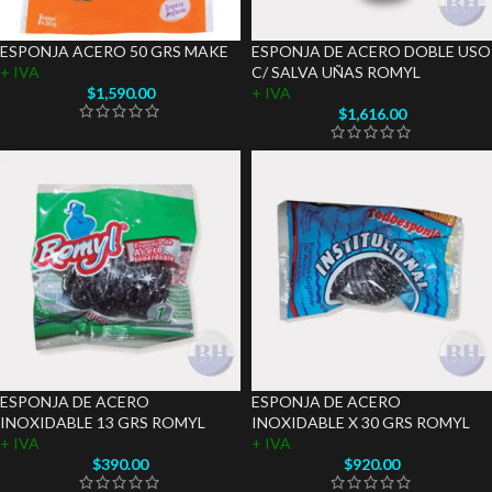
ESPONJA ACERO 50 GRS MAKE
ESPONJA DE ACERO DOBLE USO
+ IVA
C/ SALVA UÑAS ROMYL
$
1,590.00
+ IVA
$
1,616.00
ESPONJA DE ACERO
ESPONJA DE ACERO
INOXIDABLE 13 GRS ROMYL
INOXIDABLE X 30 GRS ROMYL
+ IVA
+ IVA
$
390.00
$
920.00