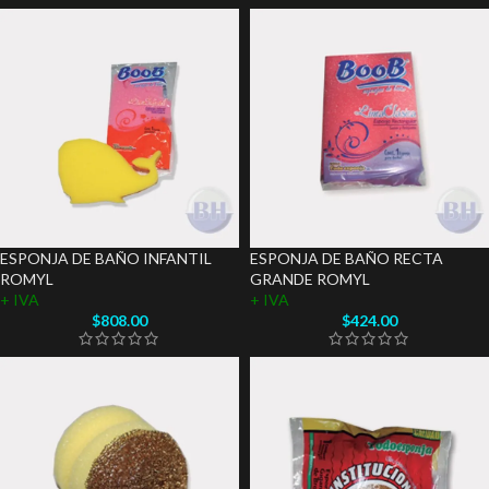
ESPONJA DE BAÑO INFANTIL
ESPONJA DE BAÑO RECTA
ROMYL
GRANDE ROMYL
+ IVA
+ IVA
$
808.00
$
424.00