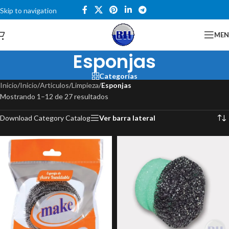
Skip to navigation
Skip to main content
Catalogo
ME
Esponjas
Categorías
Inicio
/
Inicio
/
Articulos
/
Limpieza
/
Esponjas
Mostrando 1–12 de 27 resultados
Download Category Catalog
Ver barra lateral