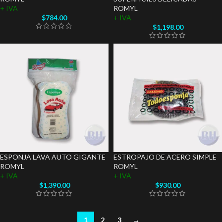
+ IVA
ROMYL
$
784.00
+ IVA
$
1,198.00
ESPONJA LAVA AUTO GIGANTE
ESTROPAJO DE ACERO SIMPLE
ROMYL
ROMYL
+ IVA
+ IVA
$
1,390.00
$
930.00
1
2
3
→