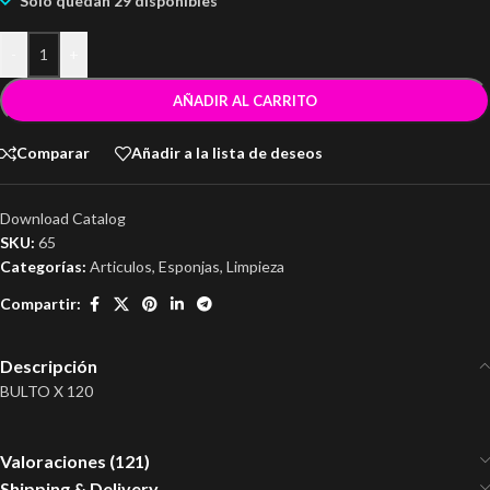
Solo quedan 29 disponibles
-
+
AÑADIR AL CARRITO
Comparar
Añadir a la lista de deseos
Download Catalog
SKU:
65
Categorías:
Articulos
,
Esponjas
,
Limpieza
Compartir:
Descripción
BULTO X 120
Valoraciones (121)
Shipping & Delivery