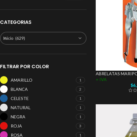
CATEGORIAS
Inicio (629)
FILTRAR POR COLOR
ABRELATAS MARIP
+ IVA
AMARILLO
1
$
6
BLANCA
2
CELESTE
1
NATURAL
1
NEGRA
1
ROJA
3
ROSA
1