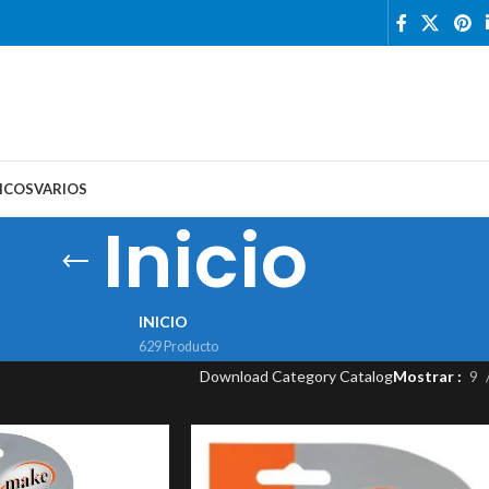
ICOS
VARIOS
Inicio
INICIO
629 Producto
Download Category Catalog
Mostrar
9