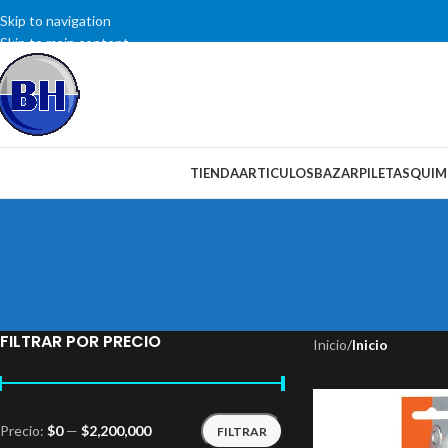
Skip to navigation
Skip to main content
SELECCIONAR CATEGORÍA
TIENDA
ARTICULOS
BAZAR
PILETAS
QUIM
FILTRAR POR PRECIO
Inicio
/
Inicio
Precio:
$0
—
$2,200,000
FILTRAR