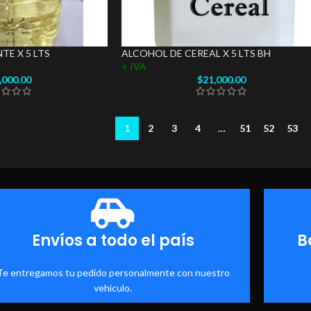
TE X 5 LTS
ALCOHOL DE CEREAL X 5 LTS BH
+ IVA
,000.00
$
21,000.00
1
2
3
4
…
51
52
53
Envíos a todo el país
B
Te entregamos tu pedido personalmente con nuestro
vehículo.