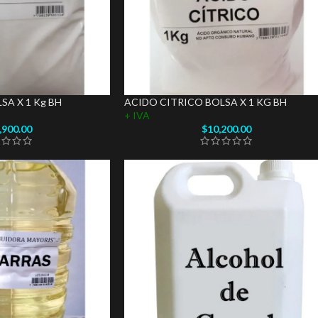
A X 1 Kg BH
ACIDO CITRICO BOLSA X 1 KG BH
+ IVA
,900.00
$
10,200.00