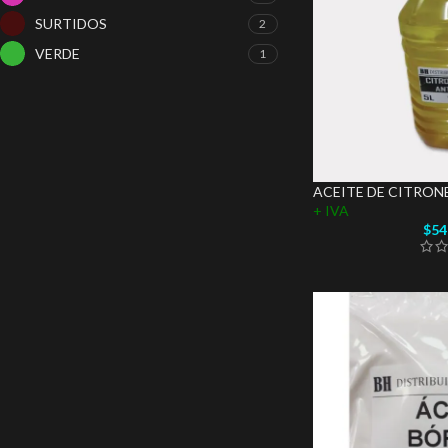
SURTIDOS
2
VERDE
1
ACEITE DE CITRONE
+ IVA
$
54