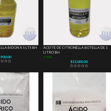
LLA BIDON X 5 LTS BH
ACEITE DE CITRONELLA BOTELLA DE 1
LITRO BH
,900.00
+ IVA
$
13,000.00