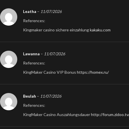
Leatha
–
11/07/2026
References:
Kingmaker casino sichere einzahlung
kakaku.com
Lawanna
–
11/07/2026
References:
KingMaker Casino VIP Bonus
https://homex.ru/
Beulah
–
11/07/2026
References:
KingMaker Casino Auszahlungsdauer
http://forum.zidoo.tv