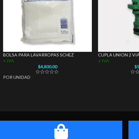
BOLSA PARA LAVARROPAS SCHEZ
CUPLA UNION 2 VI
+ IVA
+ IVA
$
4,800.00
$
5
POR UNIDAD