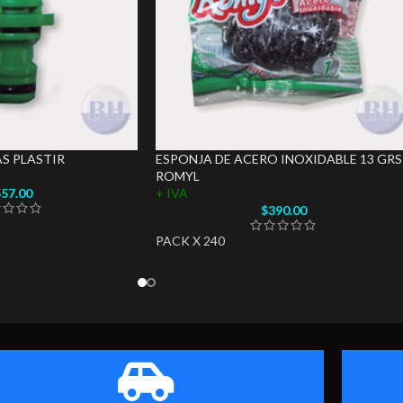
AS PLASTIR
ESPONJA DE ACERO INOXIDABLE 13 GRS
ROMYL
57.00
+ IVA
$
390.00
PACK X 240