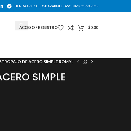
TIENDA
ARTICULOS
BAZAR
PILETAS
QUIMICOS
VARIOS
ACCESO / REGISTRO
$
0.00
DESCARGAR NUESTRO CATALOGO
STROPAJO DE ACERO SIMPLE ROMYL
ACERO SIMPLE