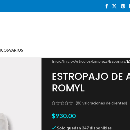
ICOS
VARIOS
Inicio
/
Inicio
/
Articulos
/
Limpieza
/
Esponjas
/
E
ESTROPAJO DE 
ROMYL
(
88
valoraciones de clientes)
$
930.00
Solo quedan 347 disponibles