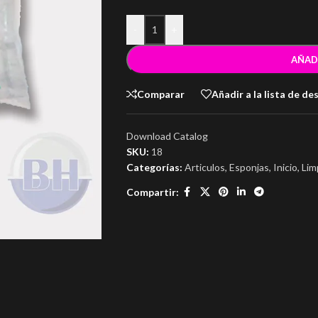
-
+
AÑAD
Comparar
Añadir a la lista de de
Download Catalog
SKU:
18
Categorías:
Articulos
,
Esponjas
,
Inicio
,
Lim
Compartir: