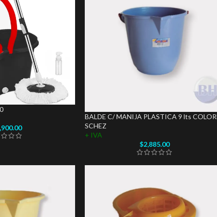
0
BALDE C/ MANIJA PLASTICA 9 lts COLOR
SCHEZ
,900.00
+ IVA
$
2,885.00