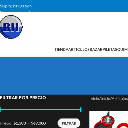
Skip to navigation
Skip to main content
SELECCIONAR CATEGORÍA
TIENDA
ARTICULOS
BAZAR
PILETAS
QUIM
FILTRAR POR PRECIO
Inicio
/
Inicio
/
Articulos
Precio:
$1,380
—
$69,000
FILTRAR