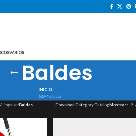
ICOS
VARIOS
Baldes
INICIO
629 Producto
/
Limpieza
/
Baldes
Download Category Catalog
Mostrar
9