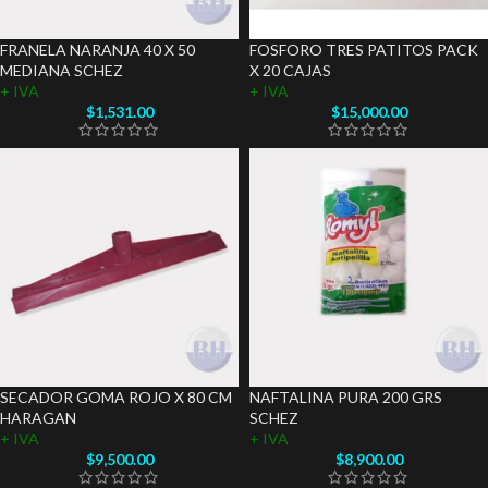
FRANELA NARANJA 40 X 50
FOSFORO TRES PATITOS PACK
MEDIANA SCHEZ
X 20 CAJAS
+ IVA
+ IVA
$
1,531.00
$
15,000.00
SECADOR GOMA ROJO X 80 CM
NAFTALINA PURA 200 GRS
HARAGAN
SCHEZ
+ IVA
+ IVA
$
9,500.00
$
8,900.00