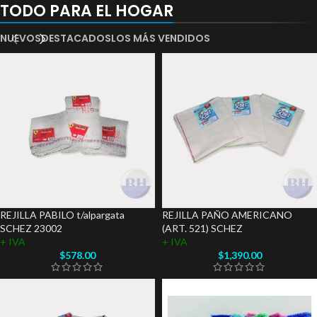
TODO PARA EL HOGAR
NUEVOS
DESTACADOS
LOS MÁS VENDIDOS
REJILLA PABILO t/alpargata
REJILLA PAÑO AMERICANO
SCHEZ 23002
(ART. 521) SCHEZ
+ IVA
+ IVA
$
578.00
$
1,390.00