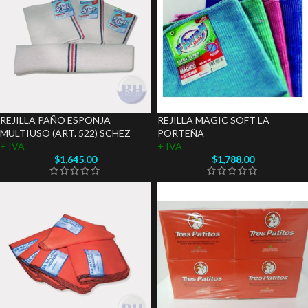
REJILLA PAÑO ESPONJA
REJILLA MAGIC SOFT LA
MULTIUSO (ART. 522) SCHEZ
PORTEÑA
+ IVA
+ IVA
$
1,645.00
$
1,788.00