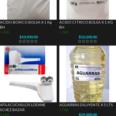
ACIDO BORICO BOLSA X 1 Kg
ACIDO CITRICO BOLSA X 1 KG
BH
BH
+ IVA
+ IVA
$
10,900.00
$
10,200.00
AFILACUCHILLOS LOEKME
AGUARRAS DILUYENTE X 5 LTS
SCHEZ BAZAR
+ IVA
+ IVA
$
29,000.00