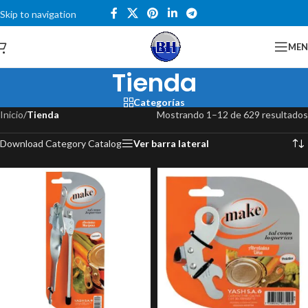
Skip to navigation
Skip to main content
Catalogo
ME
Tienda
Categorías
Inicio
/
Tienda
Mostrando 1–12 de 629 resultados
Download Category Catalog
Ver barra lateral