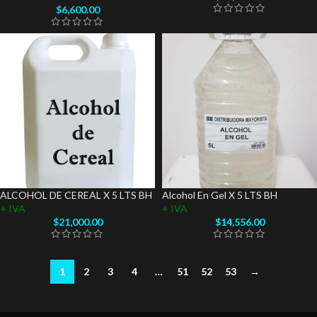
$
6,600.00
ALCOHOL DE CEREAL X 5 LTS BH
Alcohol En Gel X 5 LTS BH
+ IVA
+ IVA
$
21,000.00
$
14,556.00
1
2
3
4
…
51
52
53
→