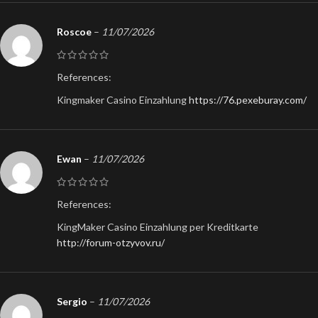
Roscoe
–
11/07/2026
References:
Kingmaker Casino Einzahlung
https://76.pexeburay.com/
Ewan
–
11/07/2026
References:
KingMaker Casino Einzahlung per Kreditkarte
http://forum-otzyvov.ru/
Sergio
–
11/07/2026