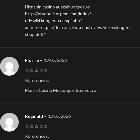
Hitnspin casino auszahlungsdauer
http://xtvendie.xtgem.com/index?
url=wiki.kubg.edu.ua/api.php?
action=https://de.trustpilot.com/review/der-wikinger-
shop.de&*
Florrie
–
12/07/2026
References:
Monro Casino Meinungen
litsovet.ru
Reginald
–
12/07/2026
References: