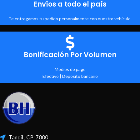
Envíos a todo el país
Te entregamos tu pedido personalmente con nuestro vehículo.
Bonificación Por Volumen
Medios de pago
Efectivo | Depósito bancario
Tandil , CP: 7000