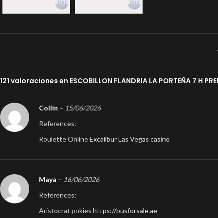
121 valoraciones en
ESCOBILLON FLANDRIA LA PORTEÑA 7 H PR
Collin
–
15/06/2026
References:
Roulette Online
Excalibur Las Vegas casino
Maya
–
16/06/2026
References:
Aristocrat pokies
https://busforsale.ae