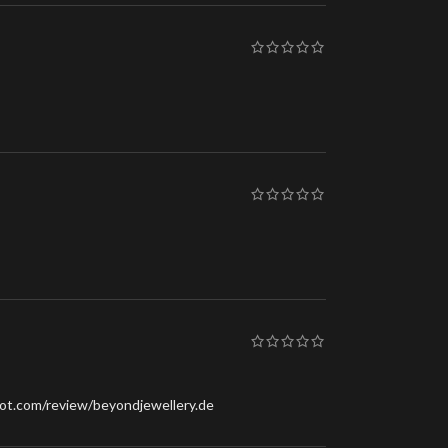
ilot.com/review/beyondjewellery.de