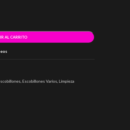
IR AL CARRITO
seos
escobillones
,
Escobillones Varios
,
Limpieza