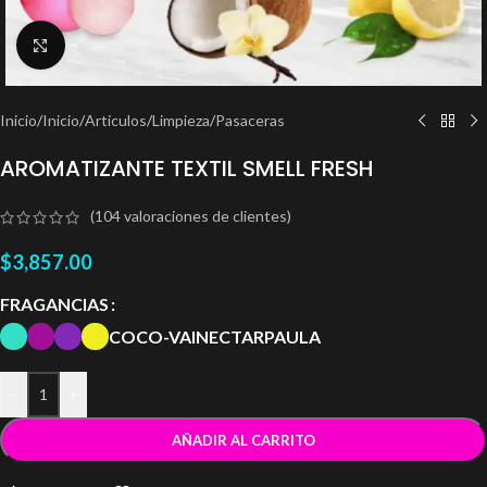
Clic para ampliar
Inicio
/
Inicio
/
Articulos
/
Limpieza
/
Pasaceras
AROMATIZANTE TEXTIL SMELL FRESH
(
104
valoraciones de clientes)
$
3,857.00
FRAGANCIAS
COCO-VAI
NECTAR
PAULA
-
+
AÑADIR AL CARRITO