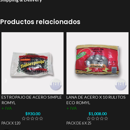
Productos relacionados
ESTROPAJO DE ACERO SIMPLE
LANA DE ACERO X 10 RULITOS
ROMYL
ECO ROMYL
+ IVA
+ IVA
$
930.00
$
1,008.00
PACK X 120
PACK DE 6 X 25