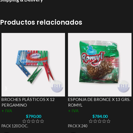
Productos relacionados
BROCHES PLÁSTICOS X 12
ESPONJA DE BRONCE X 13 GRS.
PERGAMINO
ROMYL
+ IVA
+ IVA
$
790.00
$
784.00
PACK 120 DOC.
PACK X 240