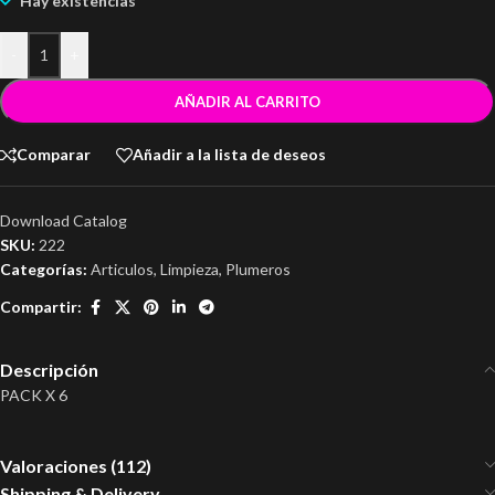
Hay existencias
-
+
AÑADIR AL CARRITO
Comparar
Añadir a la lista de deseos
Download Catalog
SKU:
222
Categorías:
Articulos
,
Limpieza
,
Plumeros
Compartir:
Descripción
PACK X 6
Valoraciones (112)
Shipping & Delivery