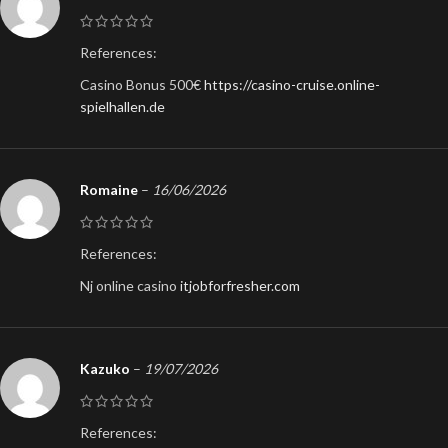
References:
Casino Bonus 500€
https://casino-cruise.online-
spielhallen.de
Romaine
–
16/06/2026
References:
Nj online casino
itjobforfresher.com
Kazuko
–
19/07/2026
References: