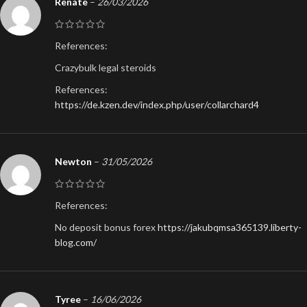
Renate
–
26/03/2026
References:
Crazybulk legal steroids
References:
https://de.kzen.dev/index.php/user/collarchard4
Newton
–
31/05/2026
References:
No deposit bonus forex
https://jakubqmsa365139.liberty-
blog.com/
Tyree
–
16/06/2026