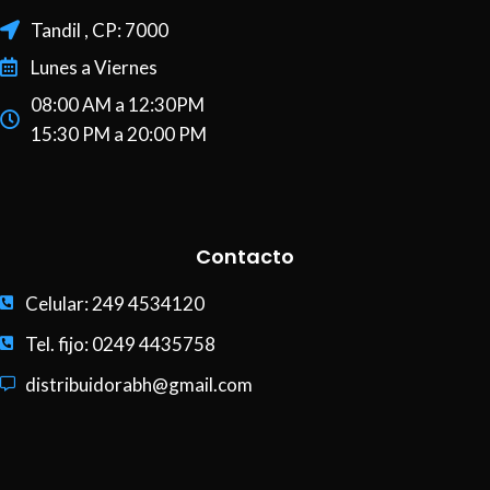
Tandil , CP: 7000
Lunes a Viernes
08:00 AM a 12:30PM
15:30 PM a 20:00 PM
Contacto
Celular: 249 4534120
Tel. fijo: 0249 4435758
distribuidorabh@gmail.com