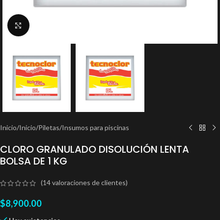
Clic para ampliar
Inicio
/
Inicio
/
Piletas
/
Insumos para piscinas
CLORO GRANULADO DISOLUCIÓN LENTA
BOLSA DE 1 KG
(
14
valoraciones de clientes)
$
8,900.00