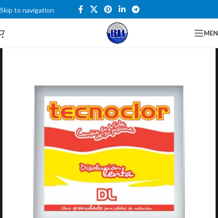
Skip to navigation
Skip to main content
Catalogo
ME