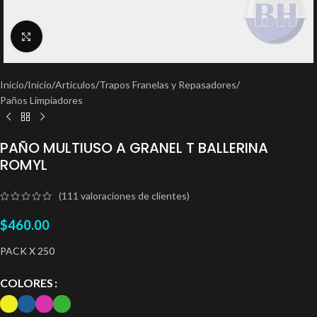
Clic para ampliar
Inicio
/
Inicio
/
Articulos
/
Trapos Franelas y Repasadores
/
Paños Limpiadores
PAÑO MULTIUSO A GRANEL T BALLERINA
ROMYL
(
111
valoraciones de clientes)
$
460.00
PACK X 250
COLORES