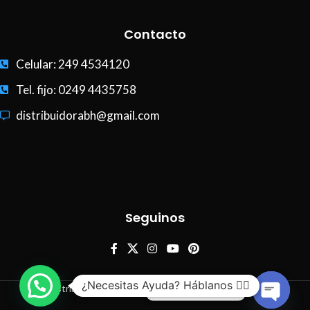
Contacto
Celular: 249 4534120
Tel. fijo: 0249 4435758
distribuidorabh@gmail.com
Seguinos
¿Necesitas Ayuda? Háblanos 🙋‍♂️
Distribuidora BH - Todos los derechos reservados
Contáctatenos