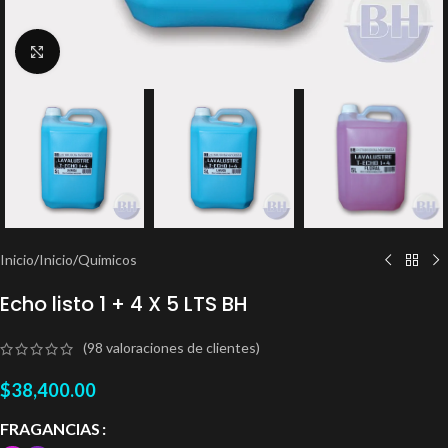
Clic para ampliar
Inicio
/
Inicio
/
Quimicos
Echo listo 1 + 4 X 5 LTS BH
(
98
valoraciones de clientes)
$
38,400.00
FRAGANCIAS