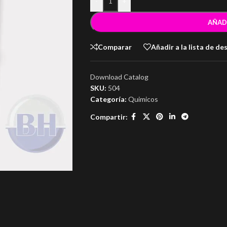
-
+
AÑAD
Comparar
Añadir a la lista de de
Download Catalog
SKU:
504
Categoría:
Quimicos
Compartir: