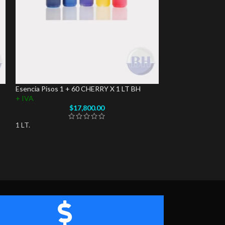
Esencia Pisos 1 + 60 CHERRY X 1 LT BH
Esencia Pisos 1 
+ IVA
+ IVA
$
17,800.00
1 LT.
1 LT.