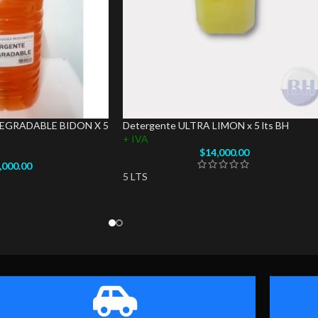
EGRADABLE BIDON X 5
Detergente ULTRA LIMON x 5 lts BH
+ IVA
$
14,000.00
,000.00
5 LTS