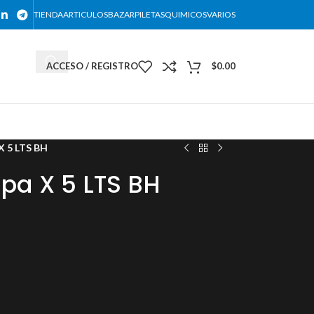
TIENDA
ARTICULOS
BAZAR
PILETAS
QUIMICOS
VARIOS
ACCESO / REGISTRO
$
0.00
DESCARGAR NUESTRO CATALOGO
X 5 LTS BH
pa X 5 LTS BH