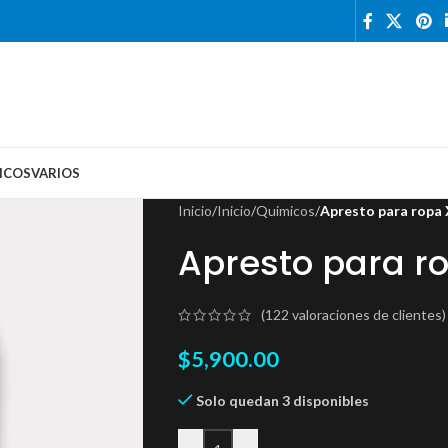
ICOS
VARIOS
Inicio
/
Inicio
/
Quimicos
/
Apresto para ropa 
Apresto para ro
(
122
valoraciones de clientes)
$
5,900.00
Solo quedan 3 disponibles