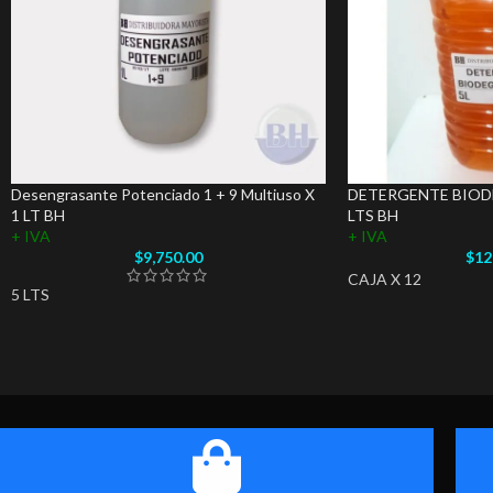
Desengrasante Potenciado 1 + 9 Multiuso X
DETERGENTE BIOD
1 LT BH
LTS BH
+ IVA
+ IVA
$
9,750.00
$
12
CAJA X 12
5 LTS