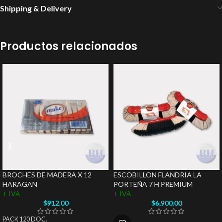
Shipping & Delivery
Productos relacionados
BROCHES DE MADERA X 12
ESCOBILLON FLANDRIA LA
HARAGAN
PORTEÑA 7 H PREMIUM
+ IVA
+ IVA
$
912.00
$
6,900.00
PACK 120 DOC.