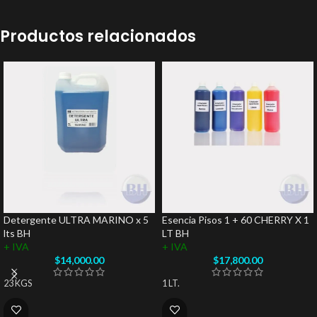
Productos relacionados
Detergente ULTRA MARINO x 5
Esencia Pisos 1 + 60 CHERRY X 1
lts BH
LT BH
+ IVA
+ IVA
$
14,000.00
$
17,800.00
23 KGS
1 LT.