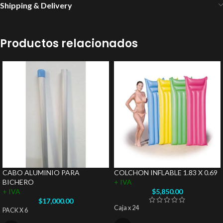
Shipping & Delivery
Productos relacionados
CABO ALUMINIO PARA
COLCHON INFLABLE 1.83 X 0.69
BICHERO
+ IVA
+ IVA
$
5,850.00
$
17,000.00
Caja x 24
PACK X 6