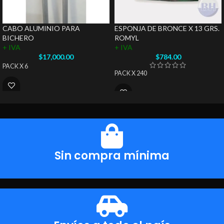
CABO ALUMINIO PARA
ESPONJA DE BRONCE X 13 GRS.
BICHERO
ROMYL
+ IVA
+ IVA
$
17,000.00
$
784.00
PACK X 6
PACK X 240
Sin compra mínima