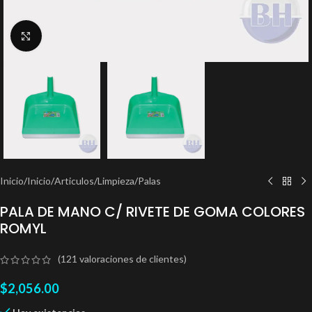
Clic para ampliar
Inicio
/
Inicio
/
Articulos
/
Limpieza
/
Palas
PALA DE MANO C/ RIVETE DE GOMA COLORES
ROMYL
(
121
valoraciones de clientes)
$
2,056.00