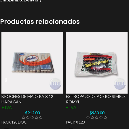
Productos relacionados
BROCHES DE MADERA X 12
ESTROPAJO DE ACERO SIMPLE
HARAGAN
ROMYL
+ IVA
+ IVA
$
912.00
$
930.00
PACK 120 DOC.
PACK X 120