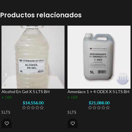
Productos relacionados
Alcohol En Gel X 5 LTS BH
Amoniaco 1 + 4 ODEX X 5 LTS BH
+ IVA
+ IVA
$
14,556.00
$
21,088.00
5 LTS
5 LTS