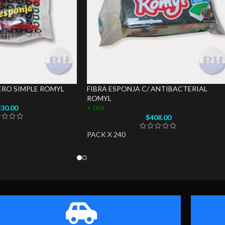
ERO SIMPLE ROMYL
FIBRA ESPONJA C/ ANTIBACTERIAL
ROMYL
30.00
+ IVA
$
408.00
PACK X 240