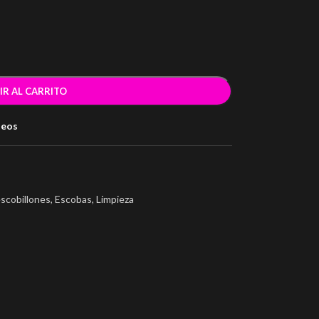
IR AL CARRITO
seos
escobillones
,
Escobas
,
Limpieza