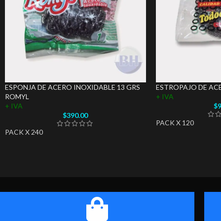
ESPONJA DE ACERO INOXIDABLE 13 GRS
ESTROPAJO DE AC
ROMYL
+ IVA
+ IVA
$
9
$
390.00
PACK X 120
PACK X 240