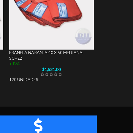
FRANELA NARANJA 40 X 50 MEDIANA
LANA DE ACERO 
SCHEZ
ROMYL
+ IVA
+ IVA
$
1,531.00
120 UNIDADES
PACK DE 6 X 25