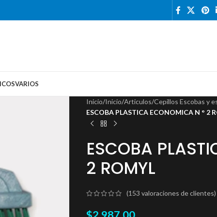
ICOS
VARIOS
Inicio
/
Inicio
/
Articulos
/
Cepillos Escobas y e
ESCOBA PLASTICA ECONOMICA N ° 2 
ESCOBA PLASTI
2 ROMYL
(
153
valoraciones de clientes)
$
2,987.00