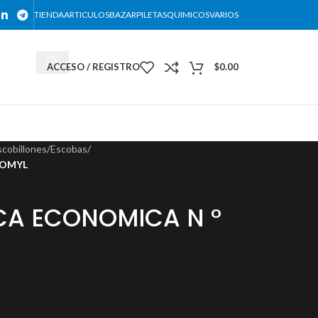
TIENDA
ARTICULOS
BAZAR
PILETAS
QUIMICOS
VARIOS
ACCESO / REGISTRO
$
0.00
DESCARGAR NUESTRO CATALOGO
scobillones
/
Escobas
/
ROMYL
CA ECONOMICA N °