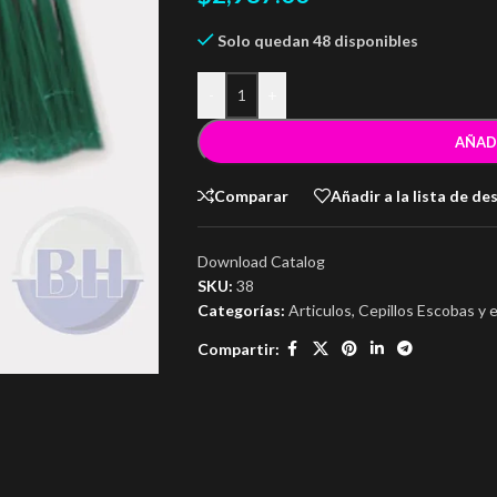
Solo quedan 48 disponibles
-
+
AÑAD
Comparar
Añadir a la lista de de
Download Catalog
SKU:
38
Categorías:
Articulos
,
Cepillos Escobas y 
Compartir: