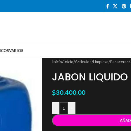
ICOS
VARIOS
Inicio
/
Inicio
/
Articulos
/
Limpieza
/
Pasaceras
/
JABON LIQUIDO 
$
30,400.00
-
+
AÑAD