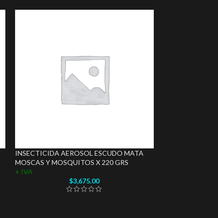
INSECTICIDA AEROSOL ESCUDO MATA
INSECTICIDA A
MOSCAS Y MOSQUITOS X 220 GRS
PULGAS Y GARRA
+ IVA
+ IVA
$
3,675.00