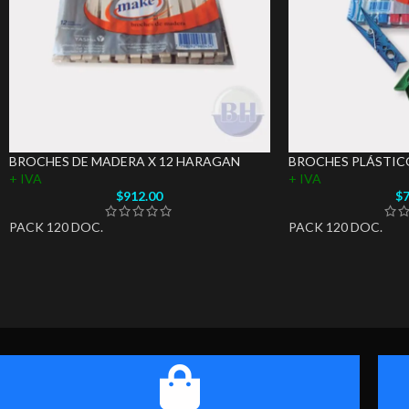
BROCHES DE MADERA X 12 HARAGAN
BROCHES PLÁSTIC
+ IVA
+ IVA
$
912.00
$
7
PACK 120 DOC.
PACK 120 DOC.