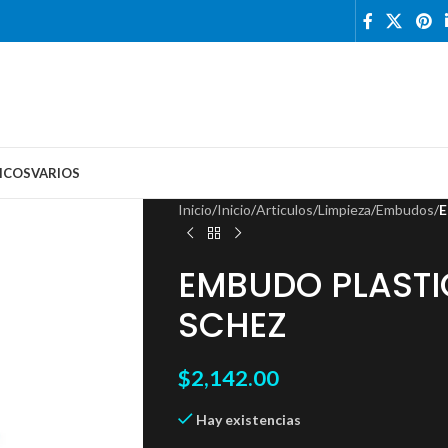
ICOS
VARIOS
Inicio
/
Inicio
/
Articulos
/
Limpieza
/
Embudos
/
E
EMBUDO PLASTI
SCHEZ
$
2,142.00
Hay existencias