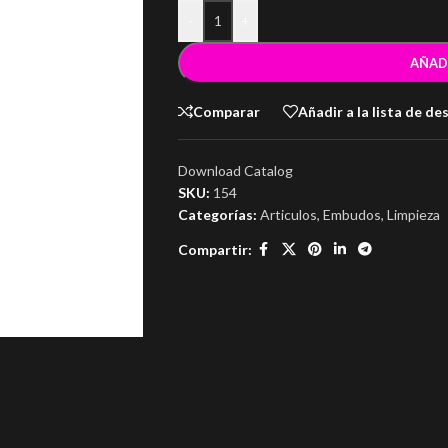
-
+
AÑAD
Comparar
Añadir a la lista de de
Download Catalog
SKU:
154
Categorías:
Articulos
,
Embudos
,
Limpieza
Compartir: