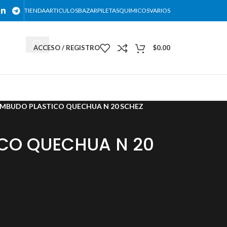
TIENDA
ARTICULOS
BAZAR
PILETAS
QUIMICOS
VARIOS
ACCESO / REGISTRO
$
0.00
DESCARGAR NUESTRO CATALOGO
MBUDO PLASTICO QUECHUA N 20 SCHEZ
CO QUECHUA N 20