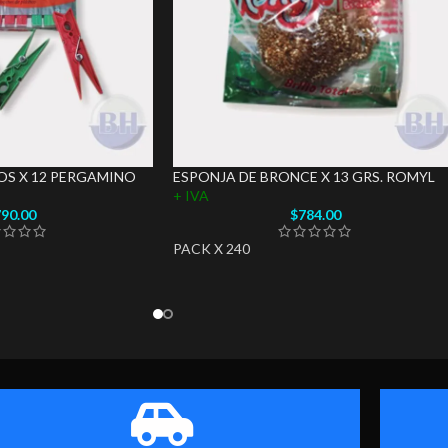
OS X 12 PERGAMINO
ESPONJA DE BRONCE X 13 GRS. ROMYL
+ IVA
90.00
$
784.00
PACK X 240