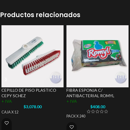
Productos relacionados
CEPILLO DE PISO PLASTICO
FIBRA ESPONJA C/
CEPY SCHEZ
ANTIBACTERIAL ROMYL
+ IVA
+ IVA
$
3,078.00
$
408.00
CAJA X 12
PACK X 240