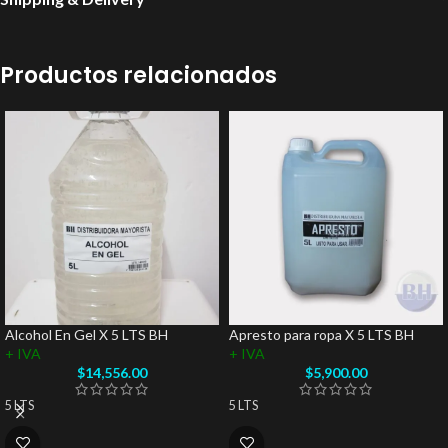
Productos relacionados
Alcohol En Gel X 5 LTS BH
Apresto para ropa X 5 LTS BH
+ IVA
+ IVA
$
14,556.00
$
5,900.00
5 LTS
5 LTS