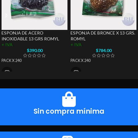
ESPONJA DE ACERO
ESPONJA DE BRONCE X 13 GRS.
INOXIDABLE 13 GRS ROMYL
ROMYL
+ IVA
+ IVA
$
390.00
$
784.00
PACK X 240
PACK X 240
Sin compra mínima