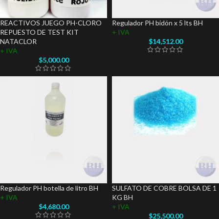
REACTIVOS JUEGO PH-CLORO
Regulador PH bidón x 5 lts BH
REPUESTO DE TEST KIT
+ IVA
NATACLOR
$
14,512.00
+ IVA
$
5,000.00
Regulador PH botella de litro BH
SULFATO DE COBRE BOLSA DE 1
+ IVA
KG BH
$
4,680.00
+ IVA
$
25,500.00