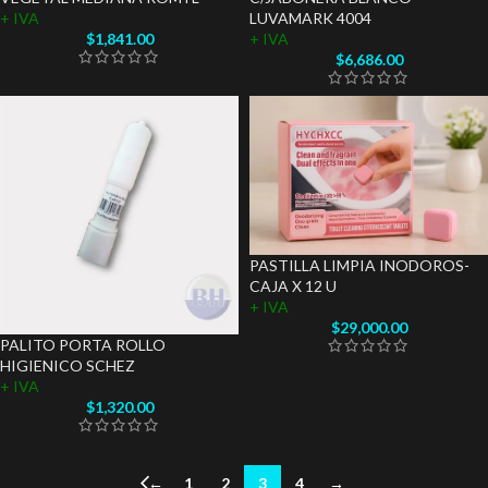
+ IVA
LUVAMARK 4004
$
1,841.00
+ IVA
$
6,686.00
PASTILLA LIMPIA INODOROS-
CAJA X 12 U
+ IVA
$
29,000.00
PALITO PORTA ROLLO
HIGIENICO SCHEZ
+ IVA
$
1,320.00
←
1
2
3
4
→