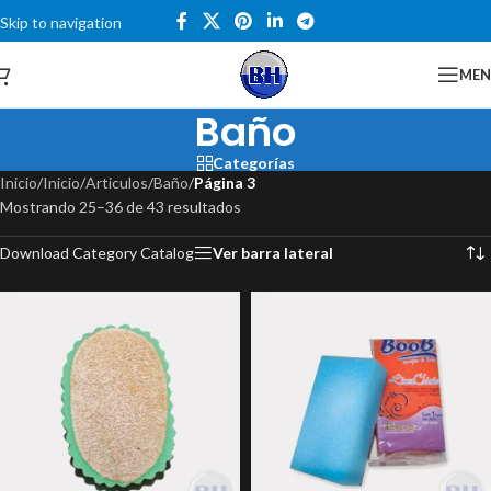
Skip to navigation
Skip to main content
Catalogo
ME
Baño
Categorías
Inicio
/
Inicio
/
Articulos
/
Baño
/
Página 3
Mostrando 25–36 de 43 resultados
Download Category Catalog
Ver barra lateral