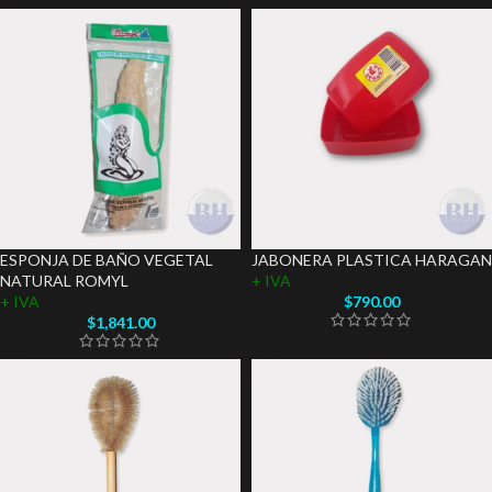
ESPONJA DE BAÑO VEGETAL
JABONERA PLASTICA HARAGAN
NATURAL ROMYL
+ IVA
+ IVA
$
790.00
$
1,841.00