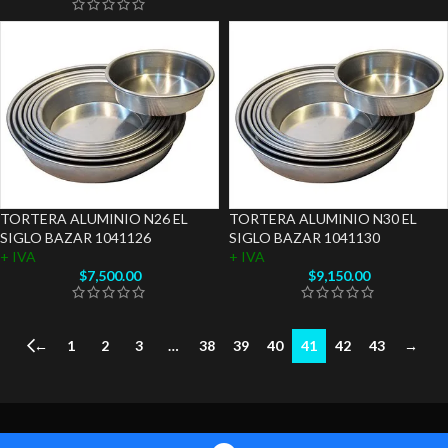
TORTERA ALUMINIO N26 EL
TORTERA ALUMINIO N30 EL
SIGLO BAZAR 1041126
SIGLO BAZAR 1041130
+ IVA
+ IVA
$
7,500.00
$
9,150.00
←
1
2
3
…
38
39
40
41
42
43
→