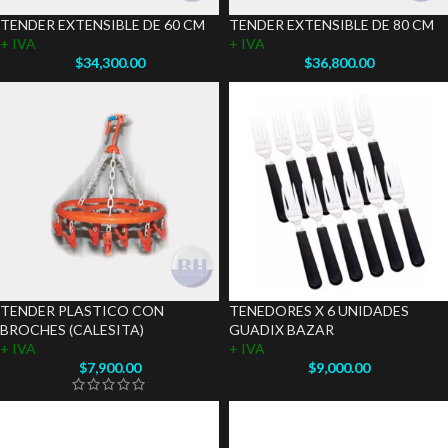
TENDER EXTENSIBLE DE 60 CM
TENDER EXTENSIBLE DE 80 CM
+ IVA
+ IVA
$
34,300.00
$
36,800.00
TENDER PLASTICO CON
TENEDORES X 6 UNIDADES
BROCHES (CALESITA)
GUADIX BAZAR
+ IVA
+ IVA
$
7,900.00
$
9,000.00