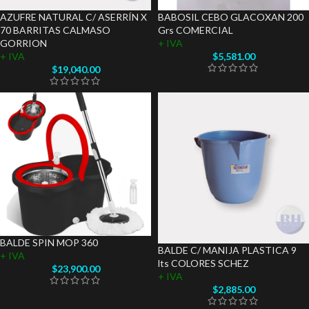
AZUFRE NATURAL C/ ASERRÍN X
BABOSIL CEBO GLACOXAN 200
70 BARRITAS CALMASO
Grs COMERCIAL
GORRION
+ IVA
+ IVA
$
5,581.00
$
19,040.00
BALDE SPIN MOP 360
BALDE C/ MANIJA PLASTICA 9
+ IVA
lts COLORES SCHEZ
$
23,900.00
+ IVA
$
2,885.00