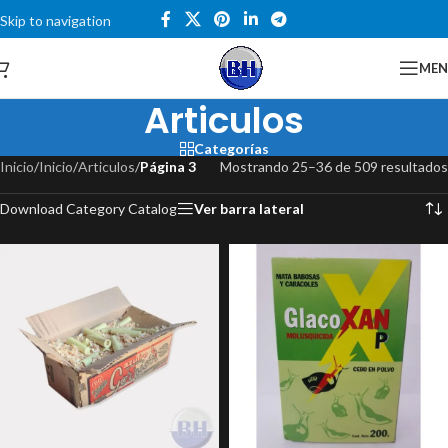
Skip to navigation
Skip to main content
Catalogo
ME
Articulos
Categorías
Inicio
/
Inicio
/
Articulos
/
Página 3
Mostrando 25–36 de 509 resultados
Download Category Catalog
Ver barra lateral