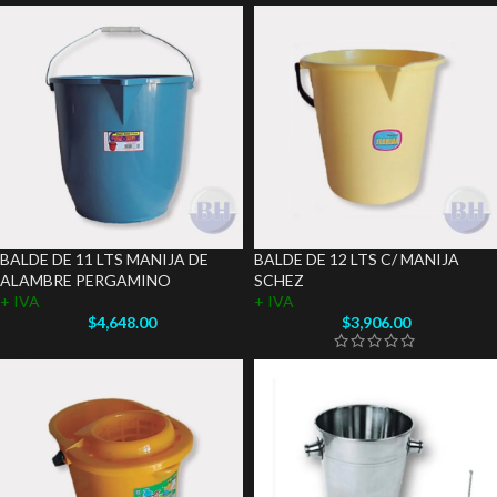
BALDE DE 11 LTS MANIJA DE
BALDE DE 12 LTS C/ MANIJA
ALAMBRE PERGAMINO
SCHEZ
+ IVA
+ IVA
$
4,648.00
$
3,906.00