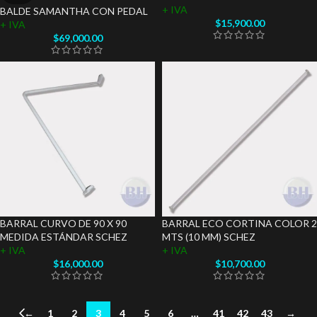
+ IVA
BALDE SAMANTHA CON PEDAL
$
15,900.00
+ IVA
$
69,000.00
BARRAL CURVO DE 90 X 90
BARRAL ECO CORTINA COLOR 2
MEDIDA ESTÁNDAR SCHEZ
MTS (10 MM) SCHEZ
+ IVA
+ IVA
$
16,000.00
$
10,700.00
←
1
2
3
4
5
6
…
41
42
43
→