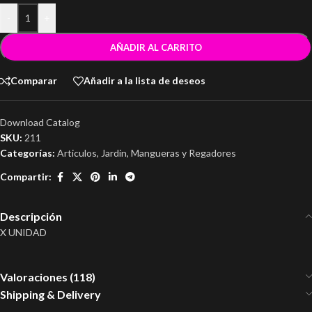
-
+
AÑADIR AL CARRITO
Comparar
Añadir a la lista de deseos
Download Catalog
SKU:
211
Categorías:
Articulos
,
Jardin
,
Mangueras y Regadores
Compartir:
Descripción
X UNIDAD
Valoraciones (118)
Shipping & Delivery