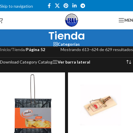
Skip to navigation
Skip to main content
Catalogo
ME
Tienda
Categorías
Inicio
/
Tienda
/
Página 52
Mostrando 613–624 de 629 resultados
Download Category Catalog
Ver barra lateral