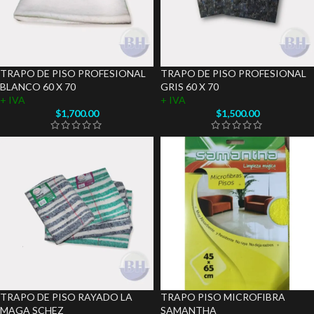
TRAPO DE PISO PROFESIONAL
TRAPO DE PISO PROFESIONAL
BLANCO 60 X 70
GRIS 60 X 70
+ IVA
+ IVA
$
1,700.00
$
1,500.00
TRAPO DE PISO RAYADO LA
TRAPO PISO MICROFIBRA
MAGA SCHEZ
SAMANTHA