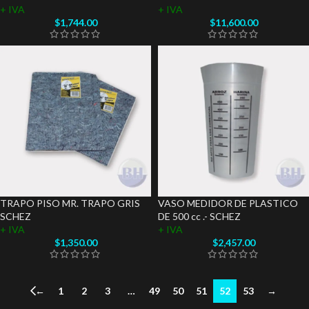
+ IVA
+ IVA
$
1,744.00
$
11,600.00
TRAPO PISO MR. TRAPO GRIS
VASO MEDIDOR DE PLASTICO
SCHEZ
DE 500 cc .- SCHEZ
+ IVA
+ IVA
$
1,350.00
$
2,457.00
←
1
2
3
…
49
50
51
52
53
→