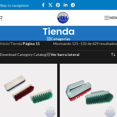
Skip to navigation
Skip to main content
Catalogo
ME
Tienda
Categorías
Inicio
/
Tienda
/
Página 11
Mostrando 121–132 de 629 resultados
Download Category Catalog
Ver barra lateral