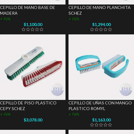
CEPILLO DE MANO BASE DE
CEPILLO DE MANO PLANCHITA
MADERA
SCHEZ
+ IVA
+ IVA
$
1,100.00
$
1,294.00
CEPILLO DE PISO PLASTICO
CEPILLO DE UÑAS CON MANGO
CEPY SCHEZ
PLASTICO ROMYL
+ IVA
+ IVA
$
3,078.00
$
1,163.00