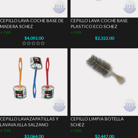
CEPILLO LAVA COCHE BASE DE
CEPILLO LAVA COCHE BASE
MADERA SCHEZ
PLASTICO ECO SCHEZ
+ IVA
+ IVA
$
4,092.00
$
2,322.00
CEPILLO LAVAZAPATILLAS Y
CEPILLO LIMPIA BOTELLA
LAVAVAJILLA SALZANO
SCHEZ
+ IVA
+ IVA
$
3,064.00
$
2,447.00