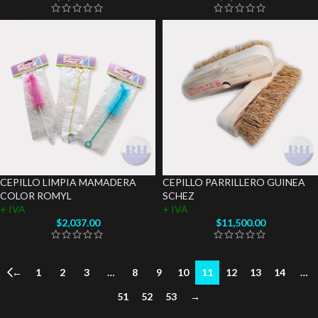
CEPILLO LIMPIA MAMADERA
CEPILLO PARRILLERO GUINEA
COLOR ROMYL
SCHEZ
+ IVA
+ IVA
$
2,037.00
$
11,500.00
←
1
2
3
…
8
9
10
11
12
13
14
…
51
52
53
→