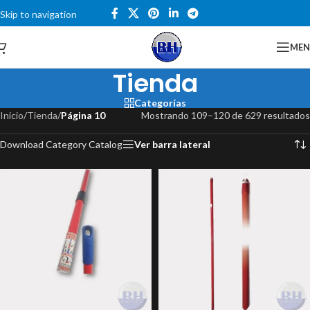
Skip to navigation
Skip to main content
Catalogo
ME
Tienda
Categorías
Inicio
/
Tienda
/
Página 10
Mostrando 109–120 de 629 resultados
Download Category Catalog
Ver barra lateral