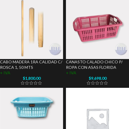
CABO MADERA 1RA CALIDAD C/
CANASTO CALADO CHICO P/
ROSCA 1, 50 MTS
ROPA CON ASAS FLORIDA
+ IVA
+ IVA
$
1,800.00
$
9,698.00