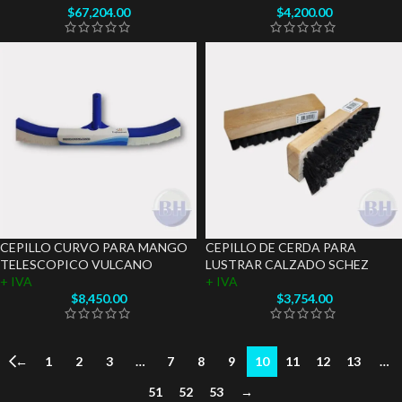
$
67,204.00
$
4,200.00
CEPILLO CURVO PARA MANGO
CEPILLO DE CERDA PARA
TELESCOPICO VULCANO
LUSTRAR CALZADO SCHEZ
+ IVA
+ IVA
$
8,450.00
$
3,754.00
←
1
2
3
…
7
8
9
10
11
12
13
…
51
52
53
→