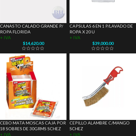
CANASTO CALADO GRANDE P/
CAPSULAS 6 EN 1 P/LAVADO DE
ROPA FLORIDA
ROPA X 20 U
+ IVA
+ IVA
$
14,620.00
$
39,000.00
CEBO MATA MOSCAS CAJA POR
CEPILLO ALAMBRE C/MANGO
18 SOBRES DE 30GRMS SCHEZ
SCHEZ
+ IVA
+ IVA