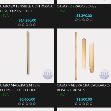
CABO EXTENSIBLE CON ROSCA
CABO FORRADO SCHEZ
DE 3, 00 MTS SCHEZ
+ IVA
+ IVA
$
1,390.00
$
14,280.00
CABO MADERA 2 MTS P/
CABO MADERA 1RA CALIDAD C/
PLUMERO DE TECHO
ROSCA 1, 30 MTS
+ IVA
+ IVA
$
2,600.00
$
1,500.00